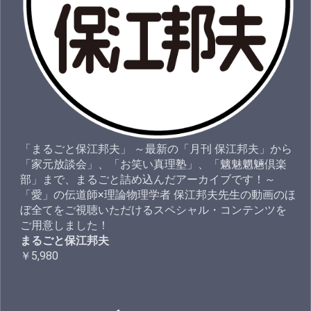
「まるごと保江邦夫」 ～最新の「月刊 保江邦夫」から
「家元放談会」、「お笑い真理塾」、「魑魅魍魎倶楽
部」まで、まるごと詰め込んだアーカイブです！～
「愛」の伝道師×理論物理学者 保江邦夫先生の動画のほ
ぼ全てをご視聴いただけるスペシャル・コンテンツを
ご用意しました！
まるごと保江邦夫
￥5,980