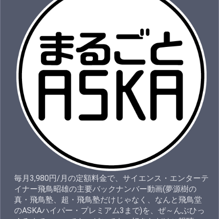
毎月3,980円/月の定額料金で、サイエンス・エンターテ
イナー飛鳥昭雄の主要バックナンバー動画(夢源樹の
真・飛鳥塾、超・飛鳥塾だけじゃなく、なんと飛鳥堂
のASKAハイパー・プレミアム3まで)を、ぜ～んぶひっ