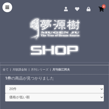
0
全て
|
月額課金制
|
月刊シリーズ
|
月刊保江邦夫
1件
の商品が見つかりました