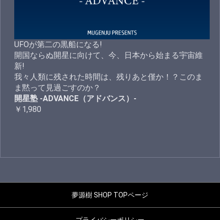
UFOが第二の黒船になる!
開国ならぬ開星に向けて、今、日本から始まる宇宙維
新!
我々人類に残された時間は、残りあと僅か！？このま
ま黙って見過ごすのか？
開星塾 -ADVANCE（アドバンス）-
￥1,980
夢源樹 SHOP TOPページ