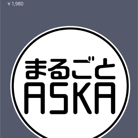
￥1,980