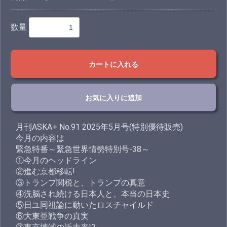
数量
カートに入れる
お気に入りに追加
月刊ASKA+ No.91 2025年5月号(特別優待販売)
今月の内容は
緊急特番～緊急世界情勢特別号-38～
①今月のヘッドライン
②進む京都移転!
③トランプ関税と、トランプの真意
④洗脳され続ける日本人と、本当の日本史
⑤日ユ同祖論に動いたロスチャイルド
⑥大東亜戦争の真実