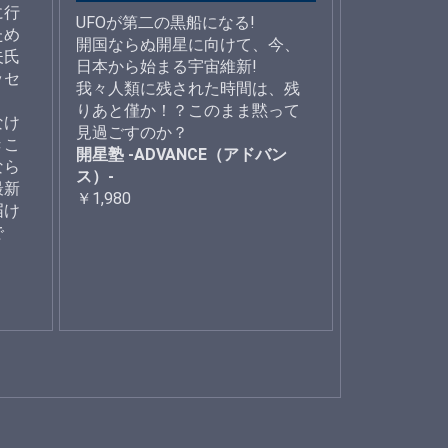
に行
UFOが第二の黒船になる!
ため
開国ならぬ開星に向けて、今、
夫氏
日本から始まる宇宙維新!
ッセ
我々人類に残された時間は、残
りあと僅か！？このまま黙って
なけ
見過ごすのか？
きこ
開星塾 -ADVANCE（アドバン
なら
ス）-
最新
￥1,980
届け
で