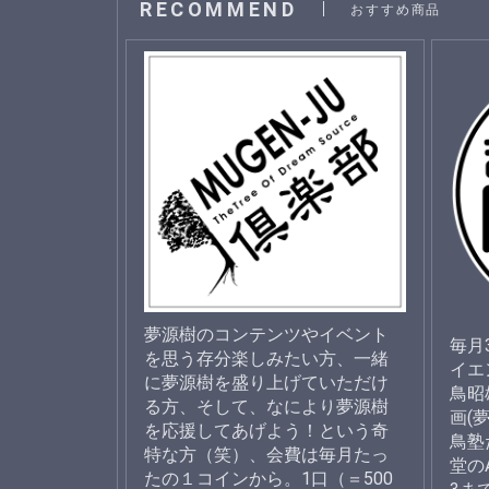
RECOMMEND
おすすめ商品
夢源樹のコンテンツやイベント
毎月
を思う存分楽しみたい方、一緒
イエ
に夢源樹を盛り上げていただけ
鳥昭
る方、そして、なにより夢源樹
画(
を応援してあげよう！という奇
鳥塾
特な方（笑）、会費は毎月たっ
堂の
たの１コインから。1口（＝500