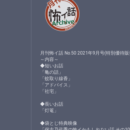
月刊怖イ話 No.50 2021年9月号(特別優待販
～内容～
◆短いお話
「亀の話」
「蚊取り線香」
「アドバイス」
「社宅」
◆長いお話
「灯篭」
◆袋とじ特典映像
「保志乃弓季の怖イかもしれない話 その1