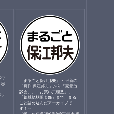
パワ
「まるごと保江邦夫」 ～最新の
く思
「月刊 保江邦夫」から「家元放
！
談会」、「お笑い真理塾」、
ポッ
「魑魅魍魎倶楽部」まで、まる
ごと詰め込んだアーカイブで
す！～