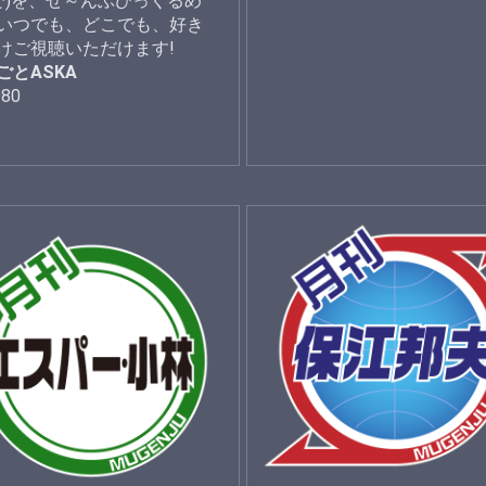
で)を、ぜ～んぶひっくるめ
いつでも、どこでも、好き
けご視聴いただけます!
ごとASKA
980