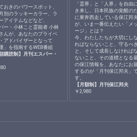
「霊界」と「人界」を自由
ておきのパワースポット、
き来し、日本民族の覚醒の
月別のラッキーカラー、ラ
に東奔西走している保江邦
ーアイテムなどなど、
が、いま一番伝えたい「メ
パー・小林こと霊能者 小林
ージ」とは？
さんが、あなたのプライベ
今、わたしたちが大切にし
・アドバイザーとなって
ればならないこと、守るべ
運」を指南するWEB番組
と、そして成長しなければ
額購読制】月刊エスパー・
ないこと、その道標となる
の保江情報を、あなたにお
980
するのが「月刊保江邦夫」
す。
【月額制】月刊保江邦夫
￥2,980