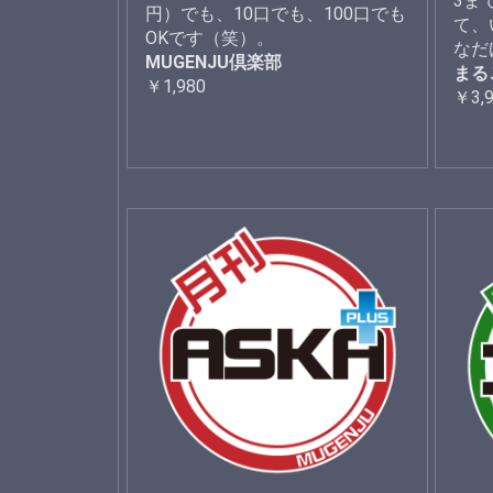
3ま
円）でも、10口でも、100口でも
て、
OKです（笑）。
なだ
MUGENJU倶楽部
まる
￥1,980
￥3,