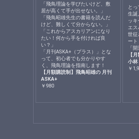
「飛鳥理論を学びたいけど、敷
とっ
居が高くて手が出せない。」
生誕
「飛鳥昭雄先生の書籍を読んだ
ッキ
けど、難しくて分からない。」
エス
「これからアスカリアンになり
世征
たい！何から手を付ければ良
ート
い？」
「開
「月刊ASKA+（プラス）」とな
【月
って、初心者でも分かりやす
小林
く、飛鳥理論を指南します！
￥1,
【月額購読制】飛鳥昭雄の 月刊
ASKA+
￥980