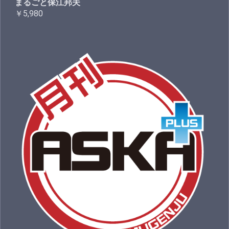
まるごと保江邦夫
￥5,980