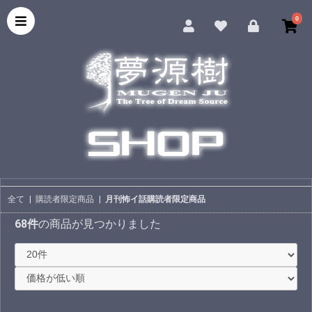
0
全て
|
購読者限定商品
|
月刊怖イ話購読者限定商品
68件
の商品が見つかりました